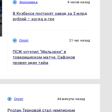
Экономика
9 часов назад
В Кузбассе построят завод за 3 млрд
рублей – когда и где
Где будет встреча
Такую зиму в России
президентов США и
никто не ждал: как
России: Европа?
так?!
Спорт
21 час назад
ПСЖ уступил "Мальорке" в
товарищеском матче. Сафонов
провел один тайм
Спорт
44 минуты назад
Руслан Терновой стал чемпионом