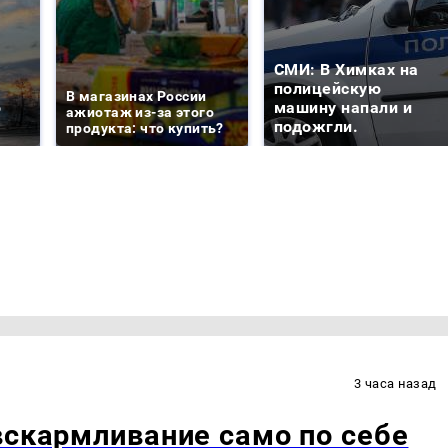
СМИ: В Химках на
е
полицейскую
В магазинах России
о
машину напали и
ажиотаж из-за этого
подожгли.
продукта: что купить?
3 часа назад
вскармливание само по себе