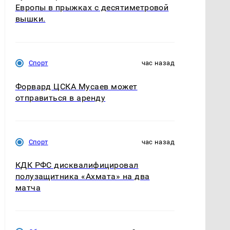
Европы в прыжках с десятиметровой
вышки.
Спорт
час назад
Форвард ЦСКА Мусаев может
отправиться в аренду
Спорт
час назад
КДК РФС дисквалифицировал
полузащитника «Ахмата» на два
матча