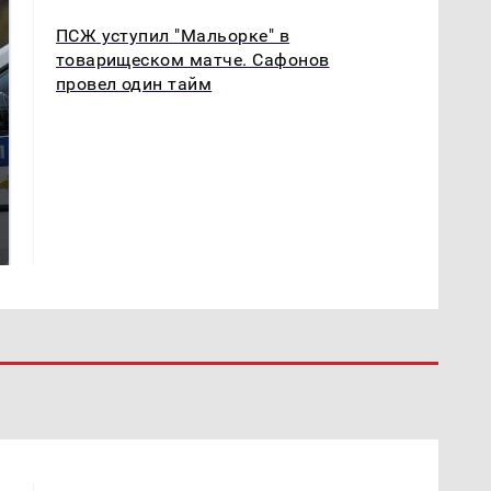
ПСЖ уступил "Мальорке" в
товарищеском матче. Сафонов
провел один тайм
Где будет встреча
Такую зиму в России
президентов США и
никто не ждал: как
России: Европа?
так?!