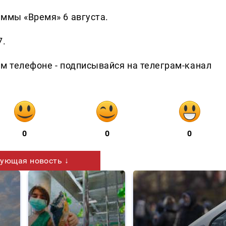
аммы «Время» 6 августа.
7.
ем телефоне - подписывайся на телеграм-канал
0
0
0
ующая новость ↓