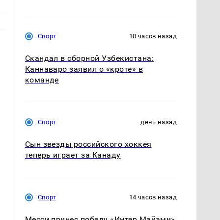
Спорт
10 часов назад
Скандал в сборной Узбекистана:
Каннаваро заявил о «кроте» в
команде
Спорт
день назад
м
Сын звезды российского хоккея
теперь играет за Канаду
Спорт
14 часов назад
Месси принес победу «Интер Майами»