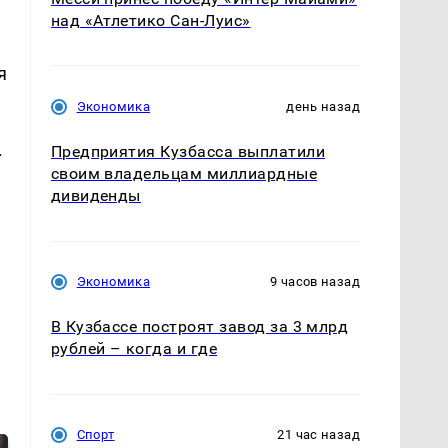
над «Атлетико Сан-Луис»
я
Экономика
день назад
.
Предприятия Кузбасса выплатили
своим владельцам миллиардные
дивиденды
Экономика
9 часов назад
В Кузбассе построят завод за 3 млрд
рублей – когда и где
Спорт
21 час назад