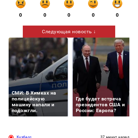
0
0
0
0
0
Следующая новость ↓
СМИ: В Химках на
полицейскую
Где будет встреча
машину напали и
президентов США и
подожгли.
России: Европа?
Кузбасс
37 минут назад