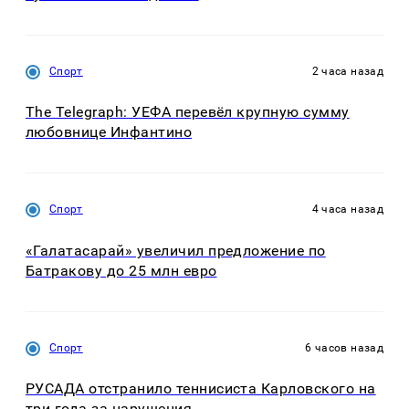
Спорт
2 часа назад
The Telegraph: УЕФА перевёл крупную сумму
любовнице Инфантино
Спорт
4 часа назад
«Галатасарай» увеличил предложение по
Батракову до 25 млн евро
Спорт
6 часов назад
РУСАДА отстранило теннисиста Карловского на
три года за нарушения