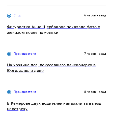
Спорт
6 часов назад
Фигуристка Анна Щербакова показала фото с
женихом после помолвки
Происшествия
7 часов назад
На хозяина пса, покусавшего пенсионерку в
Юрге, завели дело
Происшествия
8 часов назад
В Кемерове двух водителей наказали за выезд
навстречу