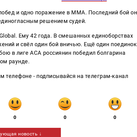
 побед и одно поражение в ММА. Последний бой о
единогласным решением судей.
Global. Ему 42 года. В смешанных единоборствах
жений и свёл один бой вничью. Ещё один поединок
бою в лиге АСА россиянин победил болгарина
ом раунде.
ем телефоне - подписывайся на телеграм-канал
0
0
0
ующая новость ↓