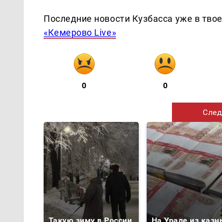
Последние новости Кузбасса уже в тво
«Кемерово Live»
0
0
След
Такую зиму в России
На Урале из казн