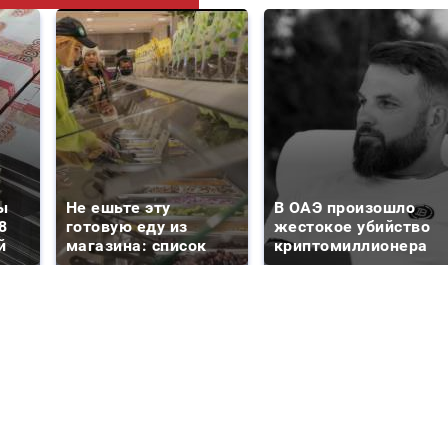
ы
Не ешьте эту
В ОАЭ произошло
8
готовую еду из
жестокое убийство
й
магазина: список
криптомиллионера