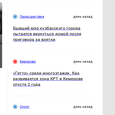
Происшествия
день назад
Бывший мэр кузбасского города
пытается вернуться домой после
приговора за взятки
Таких событий не
Все новости по
было с 1945: чего
падению вертолета на
Кемерово
день назад
ждать всем нам?
Кавказе: читать здесь
«Гетто» среди многоэтажек. Как
развивается зона КРТ в Кемерове
спустя 2 года
Спорт
день назад