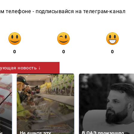
ем телефоне - подписывайся на телеграм-канал
0
0
0
ующая новость ↓
ы
Не ешьте эту
В ОАЭ произошло