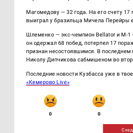
Магомедову — 32 года. На его счету 17
выиграл у бразильца Мичела Перейры 
Шлеменко — экс-чемпион Bellator и M-1 
он одержал 68 побед, потерпел 17 пора
признан несостоявшимся. В последнем 
Николу Дипчикова сабмишеном во втор
Последние новости Кузбасса уже в тво
«Кемерово Live»
0
0
След