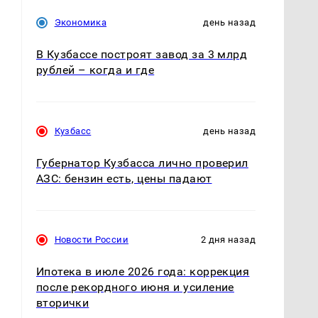
Экономика
день назад
н
В Кузбассе построят завод за 3 млрд
рублей – когда и где
Кузбасс
день назад
Губернатор Кузбасса лично проверил
АЗС: бензин есть, цены падают
Новости России
2 дня назад
Ипотека в июле 2026 года: коррекция
после рекордного июня и усиление
вторички