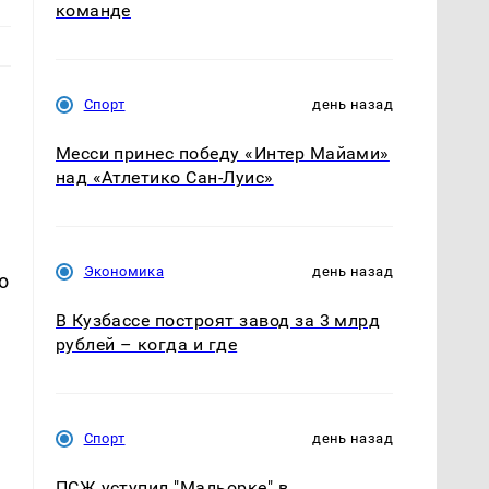
команде
Спорт
день назад
Месси принес победу «Интер Майами»
над «Атлетико Сан-Луис»
Экономика
день назад
о
В Кузбассе построят завод за 3 млрд
рублей – когда и где
Спорт
день назад
ПСЖ уступил "Мальорке" в