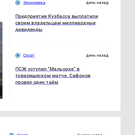
Экономика
день назад
Предприятия Кузбасса выплатили
своим владельцам миллиардные
дивиденды
Спорт
день назад
ПСЖ уступил "Мальорке" в
товарищеском матче. Сафонов
СМИ: В Химках на
полицейскую
провел один тайм
В магазинах России
машину напали и
ажиотаж из-за этого
подожгли.
продукта: что купить?