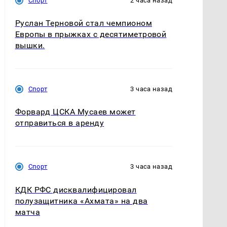
Спорт
2 часа назад
Руслан Терновой стал чемпионом
Европы в прыжках с десятиметровой
вышки.
Спорт
3 часа назад
Форвард ЦСКА Мусаев может
отправиться в аренду
Спорт
3 часа назад
КДК РФС дисквалифицировал
полузащитника «Ахмата» на два
матча