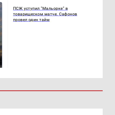
ПСЖ уступил "Мальорке" в
товарищеском матче. Сафонов
провел один тайм
СМИ: В Химках на
полицейскую
В магазинах России
машину напали и
ажиотаж из-за этого
подожгли.
продукта: что купить?