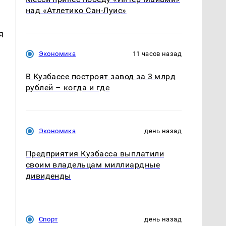
над «Атлетико Сан-Луис»
я
Экономика
11 часов назад
В Кузбассе построят завод за 3 млрд
рублей – когда и где
Экономика
день назад
Предприятия Кузбасса выплатили
своим владельцам миллиардные
дивиденды
Спорт
день назад