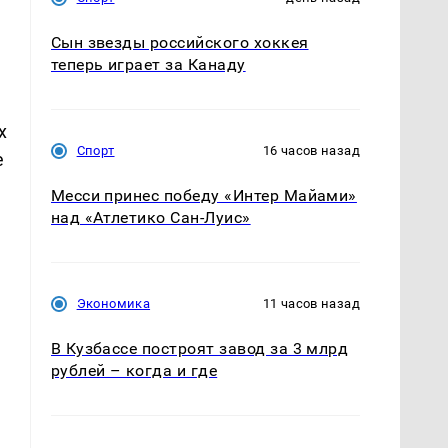
Сын звезды российского хоккея
теперь играет за Канаду
х
Спорт
16 часов назад
е
Месси принес победу «Интер Майами»
над «Атлетико Сан-Луис»
Экономика
11 часов назад
В Кузбассе построят завод за 3 млрд
рублей – когда и где