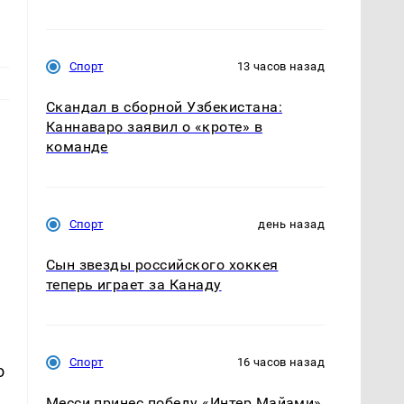
Спорт
13 часов назад
Скандал в сборной Узбекистана:
Каннаваро заявил о «кроте» в
команде
Спорт
день назад
Сын звезды российского хоккея
теперь играет за Канаду
Спорт
16 часов назад
о
Месси принес победу «Интер Майами»