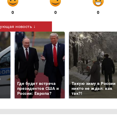
0
0
0
ующая новость ↓
а
Где будет встреча
Такую зиму в России
президентов США и
никто не ждал: как
России: Европа?
так?!