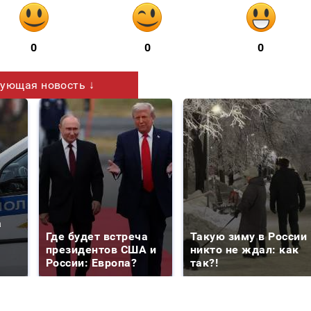
0
0
0
ующая новость ↓
а
Где будет встреча
Такую зиму в России
президентов США и
никто не ждал: как
России: Европа?
так?!