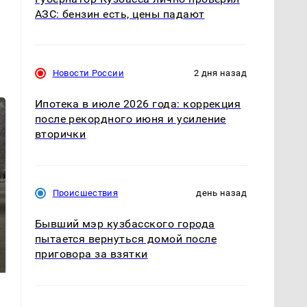
АЗС: бензин есть, цены падают
Новости России
2 дня назад
Ипотека в июле 2026 года: коррекция
после рекордного июня и усиление
вторички
Происшествия
день назад
Бывший мэр кузбасского города
На Урале из казны
пытается вернуться домой после
Как выглядит место
были украдены 18
крушение вертолета на
приговора за взятки
миллионов рублей
Кавказе: смотреть