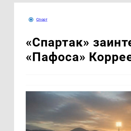
Спорт
«Спартак» заинт
«Пафоса» Корре