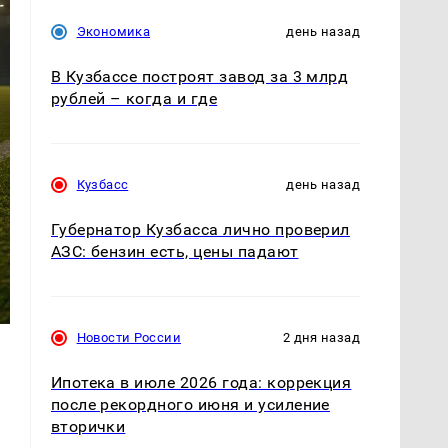
Экономика
день назад
В Кузбассе построят завод за 3 млрд
рублей – когда и где
Кузбасс
день назад
Губернатор Кузбасса лично проверил
АЗС: бензин есть, цены падают
Новости России
2 дня назад
Ипотека в июле 2026 года: коррекция
после рекордного июня и усиление
вторички