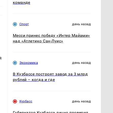
команде
Спорт
день назад
Месси принес победу «Интер Майами»
над «Атлетико Сан-Луис»
я
Экономика
день назад
В Кузбассе построят завод за 3 млрд
рублей – когда и где
Кузбасс
день назад
Губернатор Кузбасса лично проверил