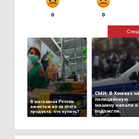
0
0
След
СМИ: В Химках н
полицейскую
В магазинах России
машину напали и
ажиотаж из-за этого
подожгли.
продукта: что купить?