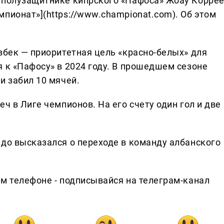
 полузащитнике кипрского «Пафоса» Жоау Коррее
пионат»](https://www.championat.com). Об этом
вбек — приоритетная цель «красно-белых» для
 к «Пафосу» в 2024 году. В прошедшем сезоне
и забил 10 мячей.
ч в Лиге чемпионов. На его счету один гол и две
едо высказался о переходе в команду албанского
ем телефоне - подписывайся на телеграм-канал