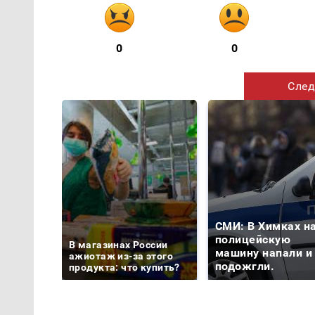
0
0
След
СМИ: В Химках н
полицейскую
В магазинах России
машину напали и
ажиотаж из-за этого
подожгли.
продукта: что купить?