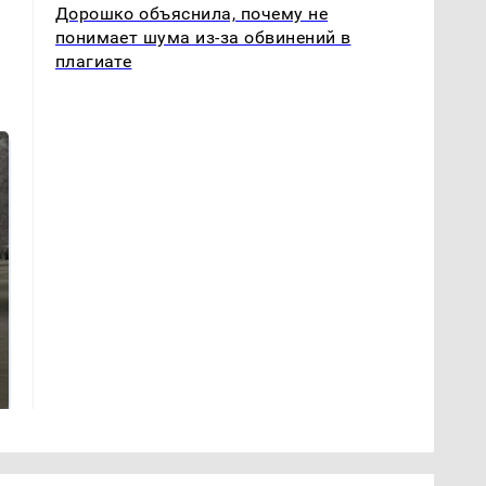
Дорошко объяснила, почему не
понимает шума из-за обвинений в
плагиате
На Урале из казны
Как выглядит место
были украдены 18
крушение вертолета на
миллионов рублей
Кавказе: смотреть