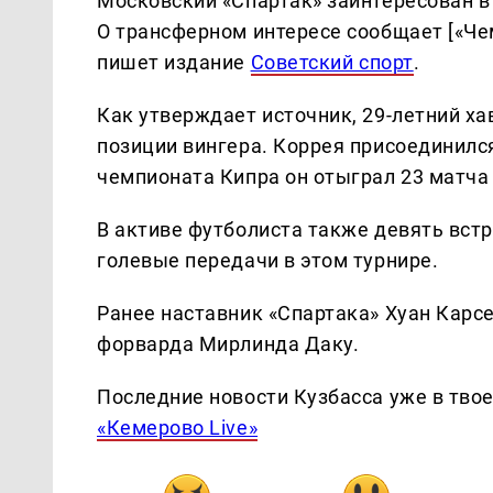
Московский «Спартак» заинтересован в
О трансферном интересе сообщает [«Чем
пишет издание
Советский спорт
.
Как утверждает источник, 29-летний ха
позиции вингера. Коррея присоединился
чемпионата Кипра он отыграл 23 матча 
В активе футболиста также девять встре
голевые передачи в этом турнире.
Ранее наставник «Спартака» Хуан Карс
форварда Мирлинда Даку.
Последние новости Кузбасса уже в тво
«Кемерово Live»