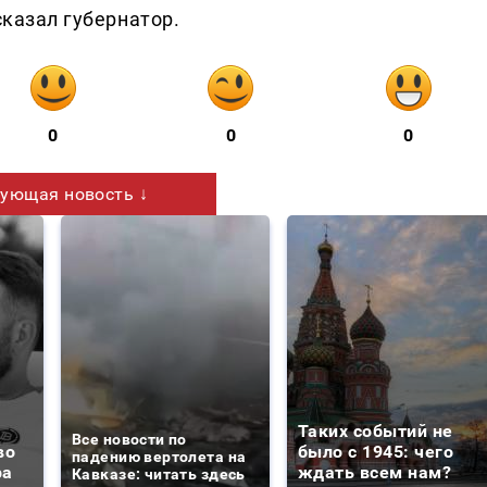
сказал губернатор.
0
0
0
ующая новость ↓
Таких событий не
Все новости по
во
было с 1945: чего
падению вертолета на
ра
ждать всем нам?
Кавказе: читать здесь