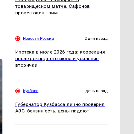
товарищеском матче. Сафонов
провел один тайм
Новости России
2 дня назад
Ипотека в июле 2026 года: коррекция
после рекордного июня и усиление
вторички
Кузбасс
день назад
Губернатор Кузбасса лично проверил
АЗС: бензин есть, цены падают
СМИ: В Химках на
полицейскую
В магазинах России
машину напали и
ажиотаж из-за этого
подожгли.
продукта: что купить?