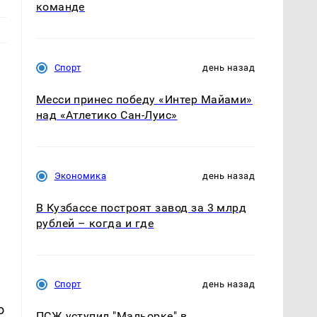
команде
Спорт
день назад
Месси принес победу «Интер Майами»
над «Атлетико Сан-Луис»
Экономика
день назад
В Кузбассе построят завод за 3 млрд
рублей – когда и где
Спорт
день назад
о
ПСЖ уступил "Мальорке" в