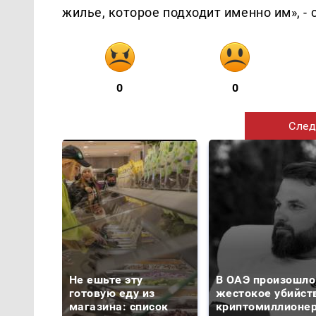
жилье, которое подходит именно им», - 
0
0
След
Не ешьте эту
В ОАЭ произошло
готовую еду из
жестокое убийст
магазина: список
криптомиллионе