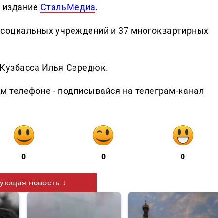
т издание
СтальМедиа
.
18 социальных учреждений и 37 многоквартирных
 Кузбасса Илья Середюк.
ем телефоне - подписывайся на телеграм-канал
0
0
0
ующая новость ↓