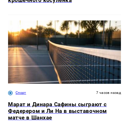
крошечного косуленка
Спорт
7 часов назад
Марат и Динара Сафины сыграют с
Федерером и Ли На в выставочном
матче в Шанхае