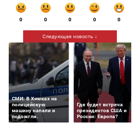
0
0
0
0
0
Следующая новость ↓
СМИ: В Химках на
полицейскую
Где будет встреча
машину напали и
президентов США и
подожгли.
России: Европа?