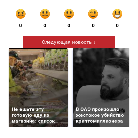
0
0
0
0
0
Следующая новость ↓
Не ешьте эту
В ОАЭ произошло
готовую еду из
жестокое убийство
магазина: список
криптомиллионера