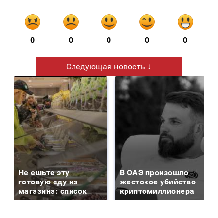
0
0
0
0
0
Следующая новость ↓
Не ешьте эту
В ОАЭ произошло
готовую еду из
жестокое убийство
магазина: список
криптомиллионера