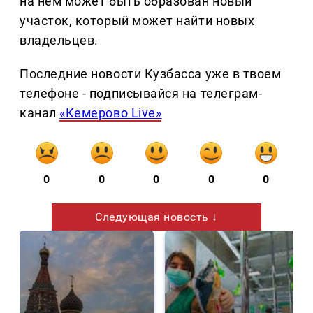
на нем может быть образован новый
участок, который может найти новых
владельцев.
Последние новости Кузбасса уже в твоем
телефоне - подписывайся на телеграм-
канал
«Кемерово Live»
0
0
0
0
0
Следующая новость ↓