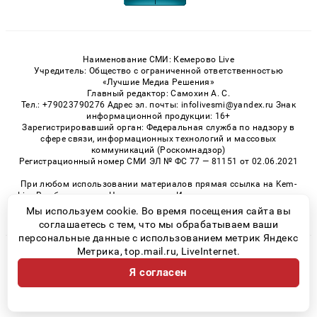
Наименование СМИ: Кемерово Live
Учредитель: Общество с ограниченной ответственностью
«Лучшие Медиа Решения»
Главный редактор: Самохин А. С.
Тел.: +79023790276 Адрес эл. почты: infolivesmi@yandex.ru Знак
информационной продукции: 16+
Зарегистрировавший орган: Федеральная служба по надзору в
сфере связи, информационных технологий и массовых
коммуникаций (Роскомнадзор)
Регистрационный номер СМИ ЭЛ № ФС 77 — 81151 от 02.06.2021
При любом использовании материалов прямая ссылка на Kem-
Live.Ru обязательна. Цитирование в Интернете возможно только
при наличии письменного разрешения.
Мы используем cookie. Во время посещения сайта вы
соглашаетесь с тем, что мы обрабатываем ваши
персональные данные с использованием метрик Яндекс
Метрика, top.mail.ru, LiveInternet.
© 2026 «Kem-Live» | Все права защищены
Я согласен
Возрастная категория сайта 16+
Политика конфиденциальности