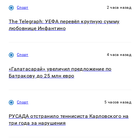
Спорт
2 часа назад
The Telegraph: УЕФА перевёл крупную сумму
любовнице Инфантино
Спорт
4 часа назад
«Галатасарай» увеличил предложение по
Батракову до 25 млн евро
Спорт
5 часов назад
РУСАДА отстранило теннисиста Карловского на
три года за нарушения