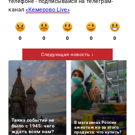
телефоне - подписывайся на телеграм-
канал
«Кемерово Live»
0
0
0
0
0
Следующая новость ↓
Таких событий не
В магазинах России
было с 1945: чего
ажиотаж из-за этого
ждать всем нам?
продукта: что купить?