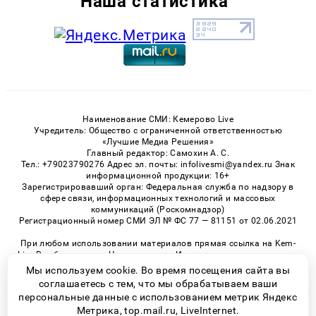
Наша статистика
Наименование СМИ: Кемерово Live
Учредитель: Общество с ограниченной ответственностью
«Лучшие Медиа Решения»
Главный редактор: Самохин А. С.
Тел.: +79023790276 Адрес эл. почты: infolivesmi@yandex.ru Знак
информационной продукции: 16+
Зарегистрировавший орган: Федеральная служба по надзору в
сфере связи, информационных технологий и массовых
коммуникаций (Роскомнадзор)
Регистрационный номер СМИ ЭЛ № ФС 77 — 81151 от 02.06.2021
При любом использовании материалов прямая ссылка на Kem-
Live.Ru обязательна. Цитирование в Интернете возможно только
при наличии письменного разрешения.
Мы используем cookie. Во время посещения сайта вы
соглашаетесь с тем, что мы обрабатываем ваши
персональные данные с использованием метрик Яндекс
Метрика, top.mail.ru, LiveInternet.
© 2026 «Kem-Live» | Все права защищены