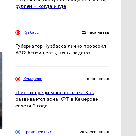
рублей – когда и где
Кузбасс
22 часа назад
Губернатор Кузбасса лично проверил
АЗС: бензин есть, цены падают
Кемерово
день назад
«Гетто» среди многоэтажек. Как
развивается зона КРТ в Кемерове
спустя 2 года
СМИ: В Химках на
полицейскую
В магазинах России
машину напали и
ажиотаж из-за этого
подожгли.
продукта: что купить?
Происшествия
20 часов назад