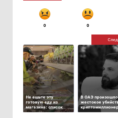
0
0
След
Не ешьте эту
В ОАЭ произошло
готовую еду из
жестокое убийст
магазина: список
криптомиллионе