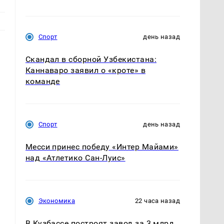
Спорт
день назад
Скандал в сборной Узбекистана:
Каннаваро заявил о «кроте» в
команде
Спорт
день назад
Месси принес победу «Интер Майами»
над «Атлетико Сан-Луис»
Экономика
22 часа назад
В Кузбассе построят завод за 3 млрд