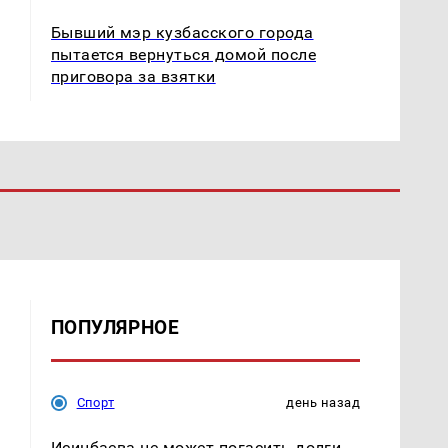
Бывший мэр кузбасского города
пытается вернуться домой после
приговора за взятки
ПОПУЛЯРНОЕ
Спорт
день назад
Исинбаева не может погасить долги