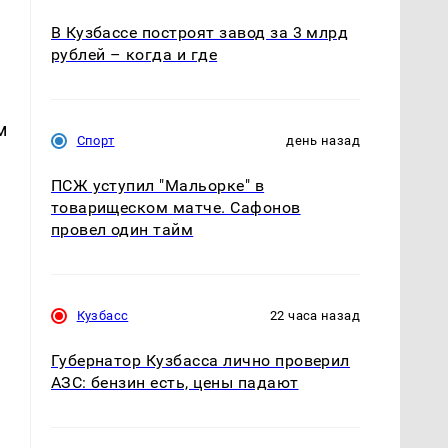
В Кузбассе построят завод за 3 млрд
рублей – когда и где
м
Спорт
день назад
ПСЖ уступил "Мальорке" в
товарищеском матче. Сафонов
провел один тайм
Кузбасс
22 часа назад
Губернатор Кузбасса лично проверил
АЗС: бензин есть, цены падают