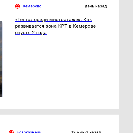
Кемерово
день назад
«Гетто» среди многоэтажек. Как
развивается зона КРТ в Кемерове
спустя 2 года
СМИ: В Химках на
полицейскую
В магазинах России
машину напали и
ажиотаж из-за этого
подожгли.
продукта: что купить?
Новокузнецк
19 минут назад