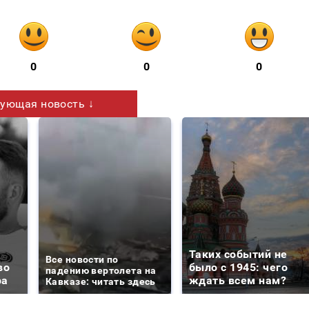
0
0
0
ующая новость ↓
Таких событий не
Все новости по
во
было с 1945: чего
падению вертолета на
ра
ждать всем нам?
Кавказе: читать здесь