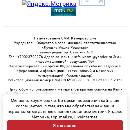
Наименование СМИ: Кемерово Live
Учредитель: Общество с ограниченной ответственностью
«Лучшие Медиа Решения»
Главный редактор: Самохин А. С.
Тел.: +79023790276 Адрес эл. почты: infolivesmi@yandex.ru Знак
информационной продукции: 16+
Зарегистрировавший орган: Федеральная служба по надзору в
сфере связи, информационных технологий и массовых
коммуникаций (Роскомнадзор)
Регистрационный номер СМИ ЭЛ № ФС 77 — 81151 от 02.06.2021
При любом использовании материалов прямая ссылка на Kem-
Live.Ru обязательна. Цитирование в Интернете возможно только
при наличии письменного разрешения.
Мы используем cookie. Во время посещения сайта вы
соглашаетесь с тем, что мы обрабатываем ваши
персональные данные с использованием метрик Яндекс
Метрика, top.mail.ru, LiveInternet.
© 2026 «Kem-Live» | Все права защищены
Я согласен
Возрастная категория сайта 16+