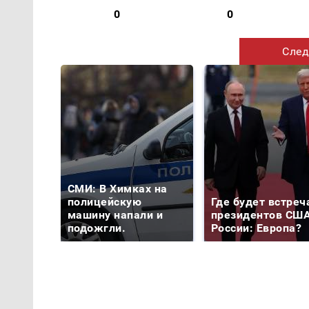
0
0
След
СМИ: В Химках на
полицейскую
Где будет встреч
машину напали и
президентов США
подожгли.
России: Европа?