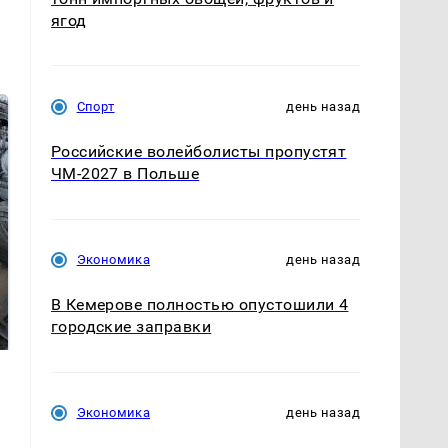
ягод
Спорт
день назад
Российские волейболисты пропустят
ЧМ-2027 в Польше
Экономика
день назад
На Урале из казны
Не ешьте эту
В Кемерове полностью опустошили 4
были украдены 18
готовую еду из
городские заправки
миллионов рублей
магазина: список
Экономика
день назад