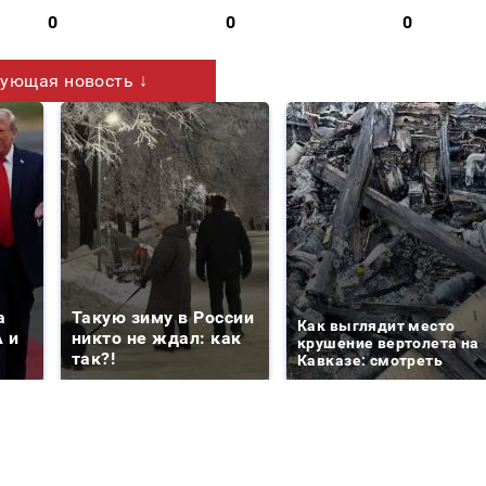
0
0
0
ующая новость ↓
а
Такую зиму в России
Как выглядит место
 и
никто не ждал: как
крушение вертолета на
так?!
Кавказе: смотреть