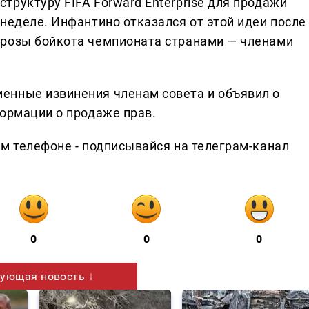
руктуру FIFA Forward Enterprise для продажи
неделе. Инфантино отказался от этой идеи после
грозы бойкота чемпионата странами — членами
енные извинения членам совета и объявил о
формации о продаже прав.
ем телефоне - подписывайся на телеграм-канал
0
0
0
ующая новость ↓