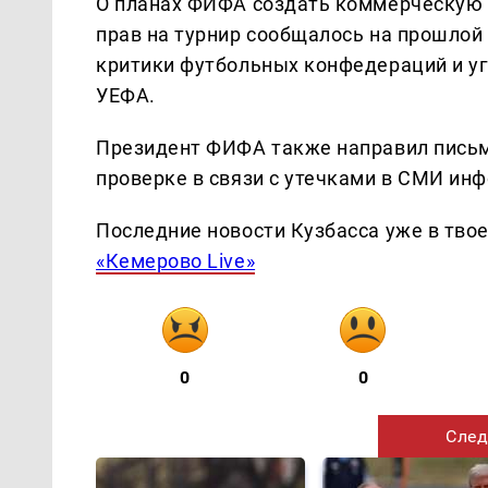
О планах ФИФА создать коммерческую ст
прав на турнир сообщалось на прошлой 
критики футбольных конфедераций и у
УЕФА.
Президент ФИФА также направил письм
проверке в связи с утечками в СМИ ин
Последние новости Кузбасса уже в тво
«Кемерово Live»
0
0
След