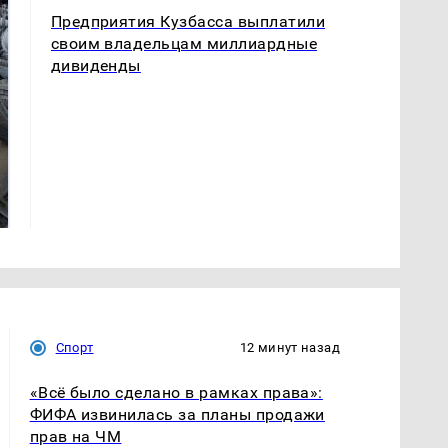
Предприятия Кузбасса выплатили
своим владельцам миллиардные
дивиденды
На Урале из казны
Не ешьте эту
были украдены 18
готовую еду из
миллионов рублей
магазина: список
Спорт
12 минут назад
«Всё было сделано в рамках права»:
ФИФА извинилась за планы продажи
прав на ЧМ