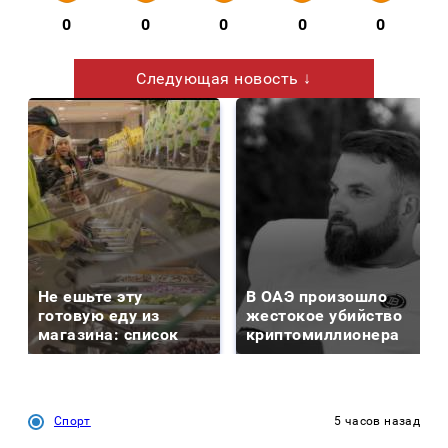
0
0
0
0
0
Следующая новость ↓
Не ешьте эту
В ОАЭ произошло
готовую еду из
жестокое убийство
магазина: список
криптомиллионера
Спорт
5 часов назад