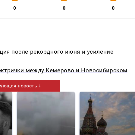
0
0
0
кция после рекордного июня и усиление
ектрички между Кемерово и Новосибирском
ующая новость ↓