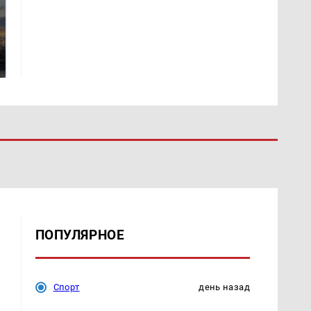
СМИ: В Химках на
полицейскую
В магазинах России
машину напали и
ажиотаж из-за этого
подожгли.
продукта: что купить?
ПОПУЛЯРНОЕ
Спорт
день назад