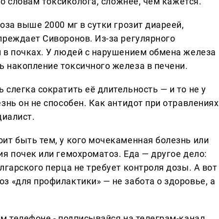
по словам токсиколога, сложнее, чем кажется.
оза выше 2000 мг в сутки грозит диареей,
преждает Сиворонов. Из-за регулярного
 в почках. У людей с нарушением обмена железа
 накопление токсичного железа в печени.
слегка сократить её длительность — и то не у
знь он не способен. Как антидот при отравлениях
циалист.
ит быть тем, у кого мочекаменная болезнь или
я почек или гемохроматоз. Еда — другое дело:
лгарского перца не требует контроля дозы. А вот
з «для профилактики» — не забота о здоровье, а
ем телефоне - подписывайся на телеграм-канал