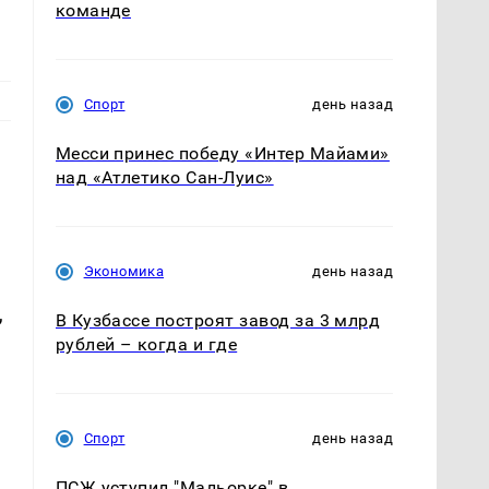
команде
Спорт
день назад
Месси принес победу «Интер Майами»
над «Атлетико Сан-Луис»
Экономика
день назад
,
В Кузбассе построят завод за 3 млрд
рублей – когда и где
Спорт
день назад
ПСЖ уступил "Мальорке" в