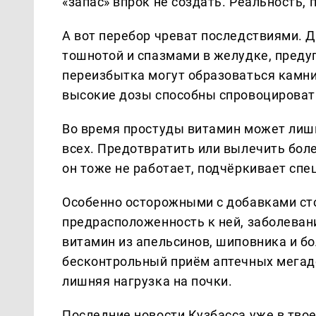
«запас» впрок не создать. Реальность, 
А вот перебор чреват последствиями. Д
тошнотой и спазмами в желудке, преду
переизбытка могут образоваться камни
высокие дозы способны спровоцировать
Во время простуды витамин может лишь 
всех. Предотвратить или вылечить боле
он тоже не работает, подчёркивает спе
Особенно осторожными с добавками сто
предрасположенность к ней, заболевани
витамин из апельсинов, шиповника и бо
бесконтрольный приём аптечных мегадо
лишняя нагрузка на почки.
Последние новости Кузбасса уже в тво