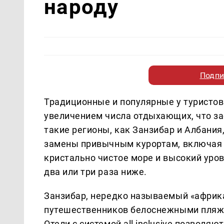
народу
Подпи
Традиционные и популярные у туристов
увеличением числа отдыхающих, что за
такие регионы, как Занзибар и Албани
замены привычным курортам, включая 
кристально чистое море и высокий уров
два или три раза ниже.
Занзибар, нередко называемый «африка
путешественников белоснежными пляжа
Отели с системой all inclusive позволя