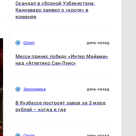
Скандал в сборной Узбекистана:
Каннаваро заявил о «кроте» в
команде
Спорт
день назад
Месси принес победу «Интер Майами»
над «Атлетико Сан-Луис»
Экономика
день назад
В Кузбассе построят завод за 3 млрд
рублей – когда и где
Спорт
день назад