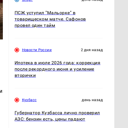
ПСЖ уступил "Мальорке" в
товарищеском матче. Сафонов
провел один тайм
Новости России
2 дня назад
Ипотека в июле 2026 года: коррекция
после рекордного июня и усиление
вторички
и
Кузбасс
день назад
Губернатор Кузбасса лично проверил
АЗС: бензин есть, цены падают