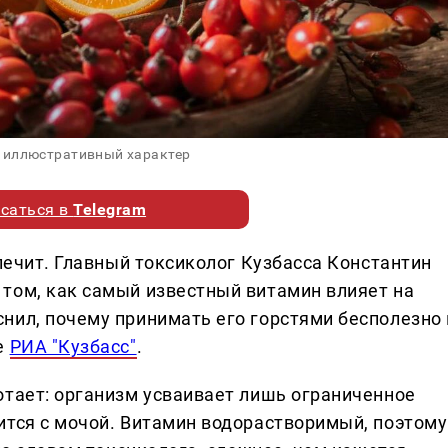
 иллюстративный характер
саться в
Telegram
 лечит. Главный токсиколог Кузбасса Константин
том, как самый известный витамин влияет на
нил, почему принимать его горстями бесполезно 
е
РИА "Кузбасс"
.
отает: организм усваивает лишь ограниченное
ится с мочой. Витамин водорастворимый, поэтому