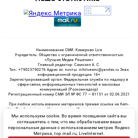
Наименование СМИ: Кемерово Live
Учредитель: Общество с ограниченной ответственностью
«Лучшие Медиа Решения»
Главный редактор: Самохин А. С.
Тел.: +79023790276 Адрес эл. почты: infolivesmi@yandex.ru Знак
информационной продукции: 16+
Зарегистрировавший орган: Федеральная служба по надзору в
сфере связи, информационных технологий и массовых
коммуникаций (Роскомнадзор)
Регистрационный номер СМИ ЭЛ № ФС 77 — 81151 от 02.06.2021
При любом использовании материалов прямая ссылка на Kem-
Live.Ru обязательна. Цитирование в Интернете возможно только
при наличии письменного разрешения.
Мы используем cookie. Во время посещения сайта вы
соглашаетесь с тем, что мы обрабатываем ваши
персональные данные с использованием метрик Яндекс
Метрика, top.mail.ru, LiveInternet.
© 2026 «Kem-Live» | Все права защищены