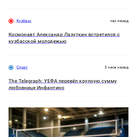
Кузбасс
час назад
Космонавт Александр Лазуткин встретился с
кузбасской молодежью
Спорт
3 часа назад
The Telegraph: УЕФА перевёл крупную сумму
любовнице Инфантино