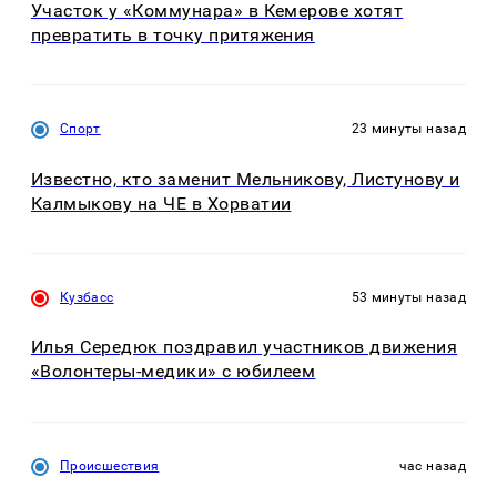
Участок у «Коммунара» в Кемерове хотят
превратить в точку притяжения
Спорт
23 минуты назад
Известно, кто заменит Мельникову, Листунову и
Калмыкову на ЧЕ в Хорватии
Кузбасс
53 минуты назад
Илья Середюк поздравил участников движения
«Волонтеры-медики» с юбилеем
Происшествия
час назад