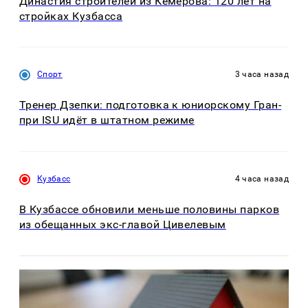
Династия строителей из Кемерова: 120 лет на
стройках Кузбасса
Спорт
3 часа назад
Тренер Дзепки: подготовка к юниорскому Гран-
при ISU идёт в штатном режиме
Кузбасс
4 часа назад
В Кузбассе обновили меньше половины парков
из обещанных экс-главой Цивелевым