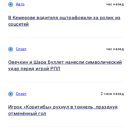
Авто
час назад
В Кемерове водителя оштрафовали за ролик из
соцсетей
Спорт
час назад
Овечкин и Шара Буллет нанесли символический
удар перед игрой РПЛ
Спорт
2 часа назад
Игрок «Коритибы» рухнул в тоннель, празднуя
отменённый гол