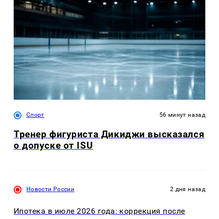
Спорт
56 минут назад
Тренер фигуриста Дикиджи высказался
о допуске от ISU
Новости России
2 дня назад
Ипотека в июле 2026 года: коррекция после