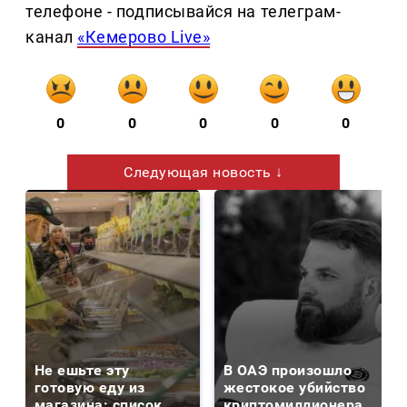
телефоне - подписывайся на телеграм-
канал
«Кемерово Live»
0
0
0
0
0
Следующая новость ↓
Не ешьте эту
В ОАЭ произошло
готовую еду из
жестокое убийство
магазина: список
криптомиллионера