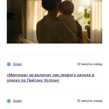
Спорт
22 минуты назад
«Милуоки» не включит пик первого раунда в
сделку по Пейтону Уотсону
Спорт
52 минуты назад