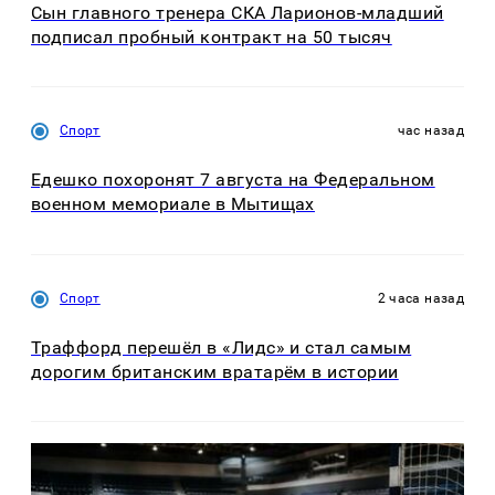
Сын главного тренера СКА Ларионов-младший
подписал пробный контракт на 50 тысяч
Спорт
час назад
Едешко похоронят 7 августа на Федеральном
военном мемориале в Мытищах
Спорт
2 часа назад
Траффорд перешёл в «Лидс» и стал самым
дорогим британским вратарём в истории