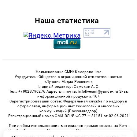
Наша статистика
Наименование СМИ: Кемерово Live
Учредитель: Общество с ограниченной ответственностью
«Лучшие Медиа Решения»
Главный редактор: Самохин А. С.
Тел.: +79023790276 Адрес эл. почты: infolivesmi@yandex.ru Знак
информационной продукции: 16+
Зарегистрировавший орган: Федеральная служба по надзору в
сфере связи, информационных технологий и массовых
коммуникаций (Роскомнадзор)
Регистрационный номер СМИ ЭЛ № ФС 77 — 81151 от 02.06.2021
При любом использовании материалов прямая ссылка на Kem-
Live.Ru обязательна. Цитирование в Интернете возможно только
при наличии письменного разрешения.