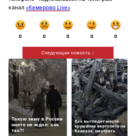
канал
«Кемерово Live»
0
0
0
0
0
Следующая новость ↓
Такую зиму в России
Как выглядит место
никто не ждал: как
крушение вертолета на
так?!
Кавказе: смотреть