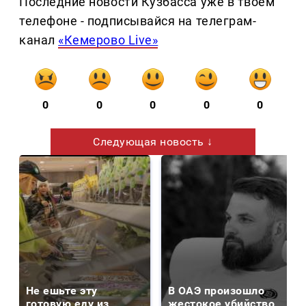
Последние новости Кузбасса уже в твоем
телефоне - подписывайся на телеграм-
канал
«Кемерово Live»
0
0
0
0
0
Следующая новость ↓
Не ешьте эту
В ОАЭ произошло
готовую еду из
жестокое убийство