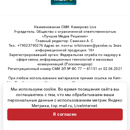
Наименование СМИ: Кемерово Live
Учредитель: Общество с ограниченной ответственностью
«Лучшие Медиа Решения»
Главный редактор: Самохин А. С.
Тел.: +79023790276 Адрес эл. почты: infolivesmi@yandex.ru Знак
информационной продукции: 16+
Зарегистрировавший орган: Федеральная служба по надзору в
сфере связи, информационных технологий и массовых
коммуникаций (Роскомнадзор)
Регистрационный номер СМИ ЭЛ № ФС 77 — 81151 от 02.06.2021
При любом использовании материалов прямая ссылка на Kem-
Live.Ru обязательна. Цитирование в Интернете возможно только
при наличии письменного разрешения.
Мы используем cookie. Во время посещения сайта вы
соглашаетесь с тем, что мы обрабатываем ваши
персональные данные с использованием метрик Яндекс
Метрика, top.mail.ru, LiveInternet.
© 2026 «Kem-Live» | Все права защищены
Я согласен
Возрастная категория сайта 16+
Политика конфиденциальности