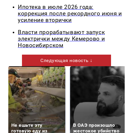
Ипотека в июле 2026 года:
коррекция после рекордного июня и
усиление вторички
Власти прорабатывают запуск
электрички между Кемерово и
Новосибирском
Следующая новость ↓
Не ешьте эту
В ОАЭ произошло
готовую еду из
жестокое убийство