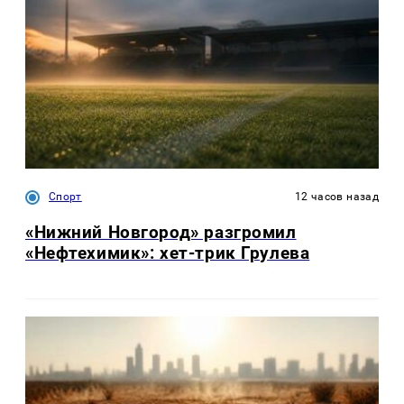
Спорт
12 часов назад
«Нижний Новгород» разгромил
«Нефтехимик»: хет-трик Грулева