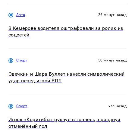
Авто
26 минут назад
В Кемерове водителя оштрафовали за ролик из
соцсетей
Спорт
50 минут назад
Овечкин и Шара Буллет нанесли символический
удар перед игрой РПЛ
Спорт
час назад
Игрок «Коритибы» рухнул в тоннель, празднуя
отменённый гол