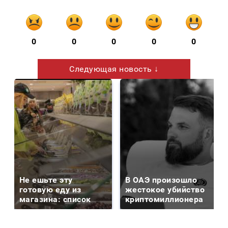
0
0
0
0
0
Следующая новость ↓
Не ешьте эту
В ОАЭ произошло
готовую еду из
жестокое убийство
магазина: список
криптомиллионера