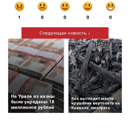
1
0
0
0
0
Следующая новость ↓
На Урале из казны
Как выглядит место
были украдены 18
крушение вертолета на
миллионов рублей
Кавказе: смотреть