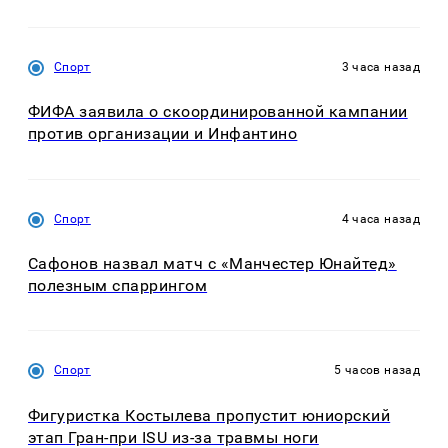
Спорт
3 часа назад
ФИФА заявила о скоординированной кампании
против организации и Инфантино
Спорт
4 часа назад
Сафонов назвал матч с «Манчестер Юнайтед»
полезным спаррингом
Спорт
5 часов назад
Фигуристка Костылева пропустит юниорский
этап Гран-при ISU из-за травмы ноги