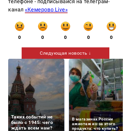
телефоне - подписывайся на телеграм-
канал
«Кемерово Live»
0
0
0
0
0
Следующая новость ↓
Таких событий не
В магазинах России
было с 1945: чего
ажиотаж из-за этого
ждать всем нам?
продукта: что купить?