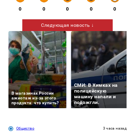
0
0
0
0
0
Следующая новость ↓
СМИ: В Химках на
полицейскую
В магазинах России
машину напали и
ажиотаж из-за этого
подожгли.
продукта: что купить?
Общество
3 часа назад