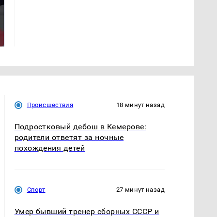
На Урале из казны
Такую зиму в России
были украдены 18
никто не ждал: как
миллионов рублей
так?!
Происшествия
18 минут назад
Подростковый дебош в Кемерове:
родители ответят за ночные
похождения детей
Спорт
27 минут назад
Умер бывший тренер сборных СССР и