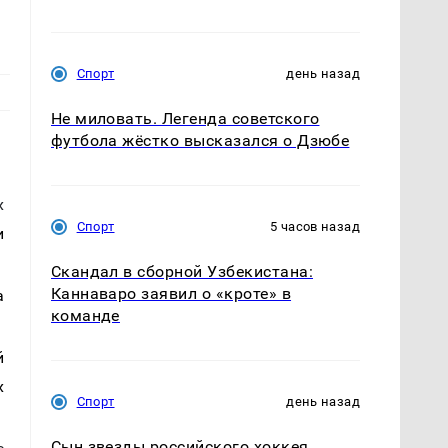
Спорт
день назад
Не миловать. Легенда советского
футбола жёстко высказался о Дзюбе
х
Спорт
5 часов назад
и
Скандал в сборной Узбекистана:
Каннаваро заявил о «кроте» в
а
команде
й
х
Спорт
день назад
Сын звезды российского хоккея