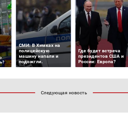
СМИ: В Химках на
полицейскую
Где будет встреча
машину напали и
президентов США и
о
подожгли.
России: Европа?
ть?
Следующая новость