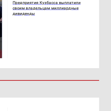
Предприятия Кузбасса выплатили
своим владельцам миллиардные
дивиденды
На Урале из казны
Такую зиму в России
были украдены 18
никто не ждал: как
миллионов рублей
так?!