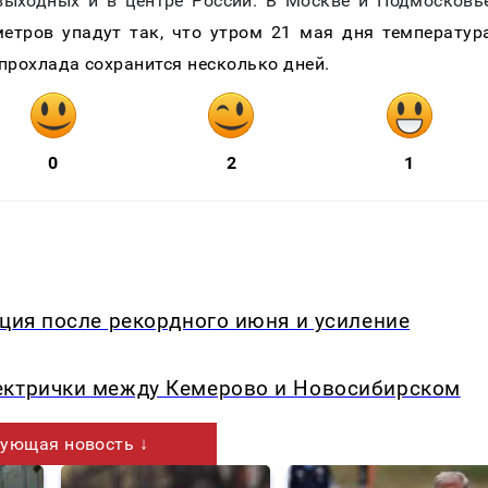
выходных и в центре России. В Москве и Подмосковь
етров упадут так, что утром 21 мая дня температур
 прохлада сохранится несколько дней.
0
2
1
кция после рекордного июня и усиление
ектрички между Кемерово и Новосибирском
ующая новость ↓