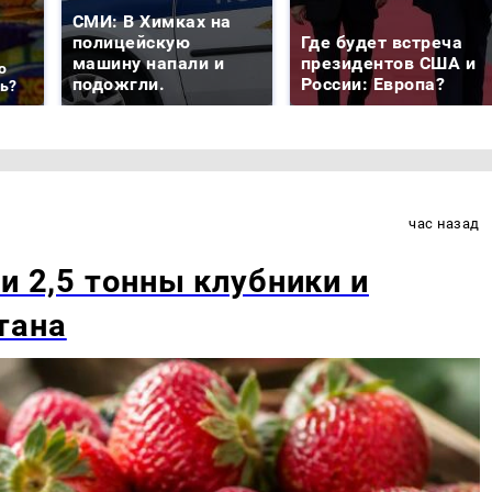
СМИ: В Химках на
полицейскую
Где будет встреча
машину напали и
президентов США и
о
подожгли.
России: Европа?
ть?
час назад
и 2,5 тонны клубники и
тана