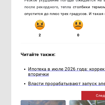
Резкое ухудшение погоды ожидается на 
после рекордного, тепла
столбики термом
опустится до плюс трех градусов. И такая
2
0
Читайте также:
Ипотека в июле 2026 года: корре
вторички
Власти прорабатывают запуск эл
След