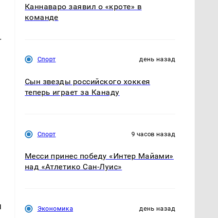
Каннаваро заявил о «кроте» в
команде
т
Спорт
день назад
Сын звезды российского хоккея
теперь играет за Канаду
Спорт
9 часов назад
Месси принес победу «Интер Майами»
над «Атлетико Сан-Луис»
я
Экономика
день назад