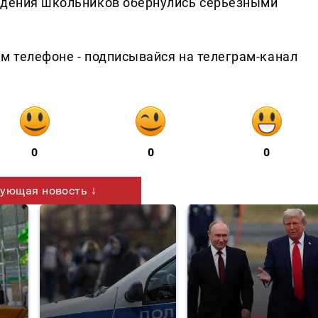
ождения школьников обернулись серьёзными
ем телефоне - подписывайся на телеграм-канал
0
0
0
ующая новость ↓