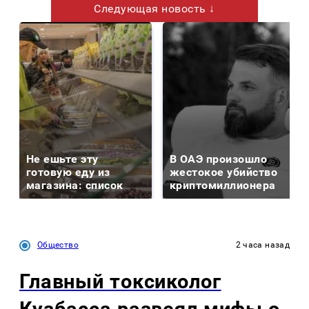
Следующая новость ↓
Не ешьте эту
В ОАЭ произошло
готовую еду из
жестокое убийство
магазина: список
криптомиллионера
Общество
2 часа назад
Главный токсиколог
Кузбасса развеял мифы о