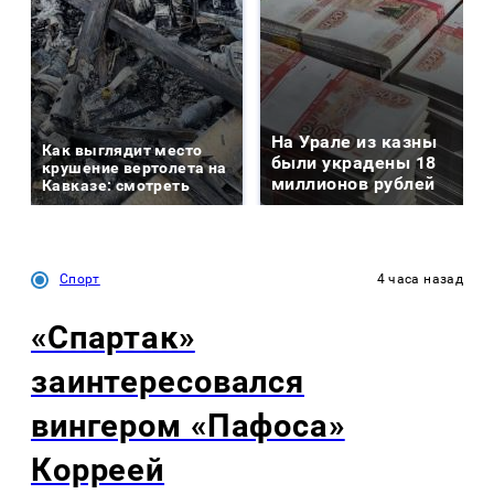
На Урале из казны
Как выглядит место
были украдены 18
крушение вертолета на
миллионов рублей
Кавказе: смотреть
Спорт
4 часа назад
«Спартак»
заинтересовался
вингером «Пафоса»
Корреей