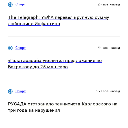
Спорт
2 часа назад
The Telegraph: УЕФА перевёл крупную сумму
любовнице Инфантино
Спорт
4 часа назад
«Галатасарай» увеличил предложение по
Батракову до 25 млн евро
Спорт
5 часов назад
РУСАДА отстранило теннисиста Карловского на
три года за нарушения