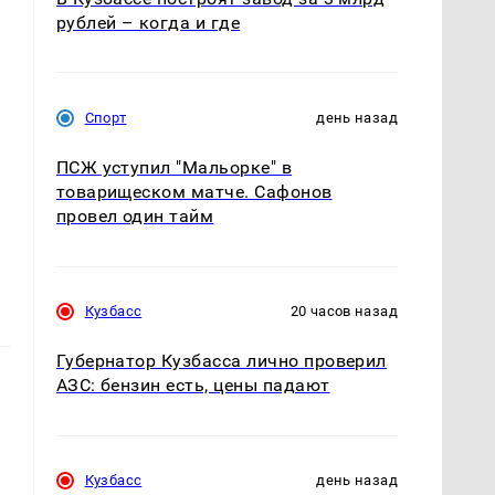
рублей – когда и где
Спорт
день назад
ПСЖ уступил "Мальорке" в
товарищеском матче. Сафонов
провел один тайм
Кузбасс
20 часов назад
Губернатор Кузбасса лично проверил
АЗС: бензин есть, цены падают
Кузбасс
день назад