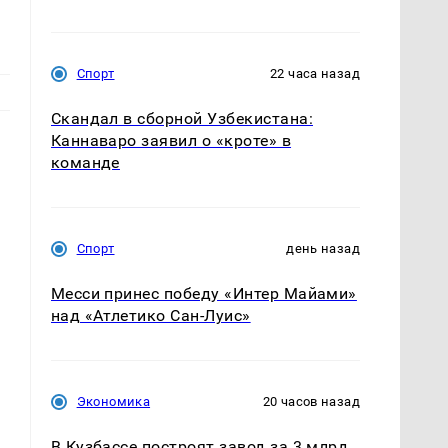
Спорт
22 часа назад
Скандал в сборной Узбекистана:
Каннаваро заявил о «кроте» в
команде
Спорт
день назад
Месси принес победу «Интер Майами»
над «Атлетико Сан-Луис»
Экономика
20 часов назад
ы
В Кузбассе построят завод за 3 млрд