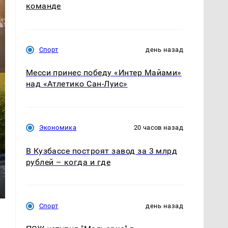
команде
Спорт
день назад
Месси принес победу «Интер Майами»
над «Атлетико Сан-Луис»
Экономика
20 часов назад
В Кузбассе построят завод за 3 млрд
рублей – когда и где
Спорт
день назад