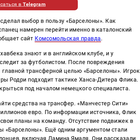
саться в
Telegram
сделал выбор в пользу «Барселоны». Как
спанец намерен перейти именно в каталонский
ообщает сайт
Комсомольская правда
.
хавбека знают и в английском клубе, и у
 следит за футболистом. После повреждения
а главной трансферной целью «Барселоны». Игрок
гры Родри подходит тактике Ханса-Дитера Флика.
крыться под началом немецкого специалиста.
айти средства на трансфер. «Манчестер Сити»
иллионов евро. По информации источника, Флик
 свои планы на команду. Отсутствие подвижек в
ы «Барселоны». Ещё одним аргументом стали
лонцев, включая Ламина Ямаля. Они рассказали