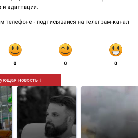
 и адаптации.
ем телефоне - подписывайся на телеграм-канал
0
0
0
ующая новость ↓