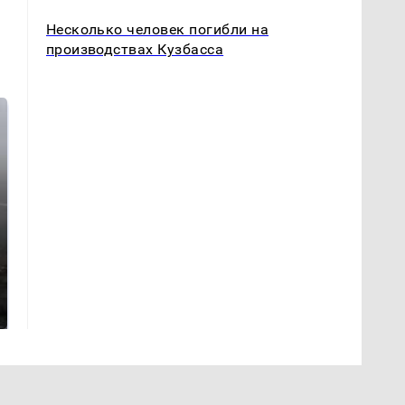
Несколько человек погибли на
производствах Кузбасса
СМИ: В Химках на
полицейскую
Где будет встреча
машину напали и
президентов США и
подожгли.
России: Европа?