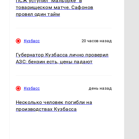
ПСЖ уступил "Мальорке" в
товарищеском матче. Сафонов
провел один тайм
Кузбасс
20 часов назад
Губернатор Кузбасса лично проверил
АЗС: бензин есть, цены падают
Кузбасс
день назад
Несколько человек погибли на
производствах Кузбасса