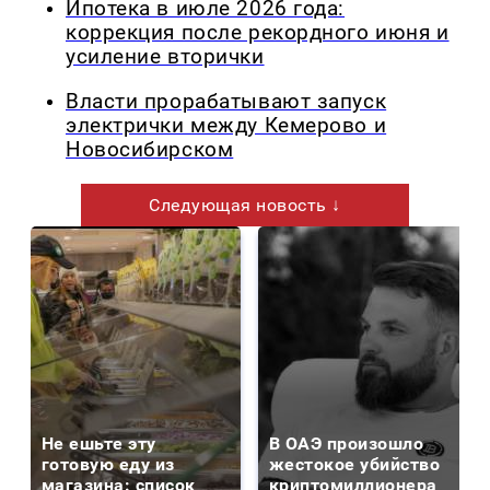
Ипотека в июле 2026 года:
коррекция после рекордного июня и
усиление вторички
Власти прорабатывают запуск
электрички между Кемерово и
Новосибирском
Следующая новость ↓
Не ешьте эту
В ОАЭ произошло
готовую еду из
жестокое убийство
магазина: список
криптомиллионера