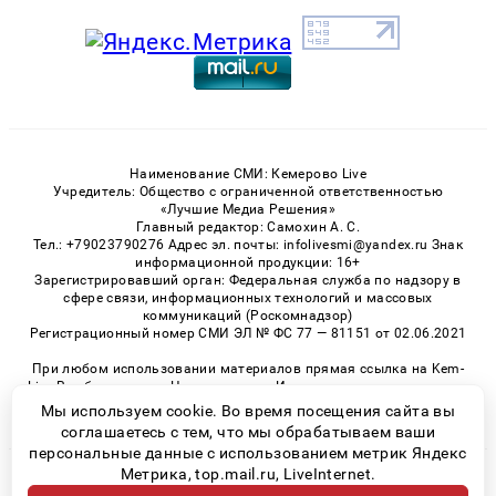
Наименование СМИ: Кемерово Live
Учредитель: Общество с ограниченной ответственностью
«Лучшие Медиа Решения»
Главный редактор: Самохин А. С.
Тел.: +79023790276 Адрес эл. почты: infolivesmi@yandex.ru Знак
информационной продукции: 16+
Зарегистрировавший орган: Федеральная служба по надзору в
сфере связи, информационных технологий и массовых
коммуникаций (Роскомнадзор)
Регистрационный номер СМИ ЭЛ № ФС 77 — 81151 от 02.06.2021
При любом использовании материалов прямая ссылка на Kem-
Live.Ru обязательна. Цитирование в Интернете возможно только
при наличии письменного разрешения.
Мы используем cookie. Во время посещения сайта вы
соглашаетесь с тем, что мы обрабатываем ваши
персональные данные с использованием метрик Яндекс
Метрика, top.mail.ru, LiveInternet.
© 2026 «Kem-Live» | Все права защищены