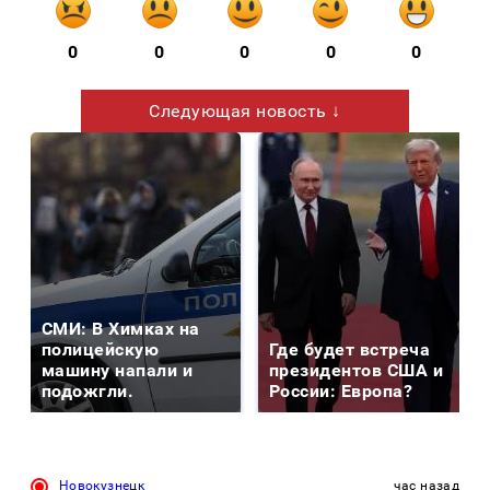
0
0
0
0
0
Следующая новость ↓
СМИ: В Химках на
полицейскую
Где будет встреча
машину напали и
президентов США и
подожгли.
России: Европа?
Новокузнецк
час назад