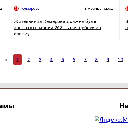
ад
Кемерово
3 месяца назад
и
Жительница Кемерова должна будет
В
заплатить мэрии 268 тысяч рублей за
э
свалку
«
1
2
3
4
5
6
7
8
9
10
ламы
На