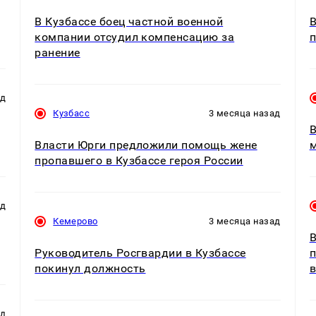
В Кузбассе боец частной военной
В
компании отсудил компенсацию за
п
ранение
ад
Кузбасс
3 месяца назад
В
Власти Юрги предложили помощь жене
м
пропавшего в Кузбассе героя России
ад
Кемерово
3 месяца назад
В
Руководитель Росгвардии в Кузбассе
п
покинул должность
в
ад