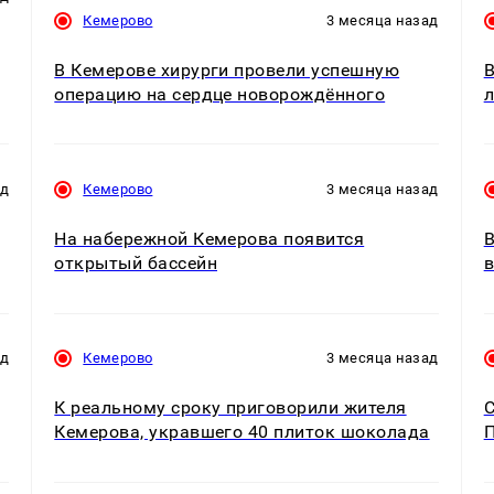
Кемерово
3 месяца назад
В Кемерове хирурги провели успешную
В
операцию на сердце новорождённого
л
ад
Кемерово
3 месяца назад
На набережной Кемерова появится
В
открытый бассейн
ад
Кемерово
3 месяца назад
К реальному сроку приговорили жителя
С
Кемерова, укравшего 40 плиток шоколада