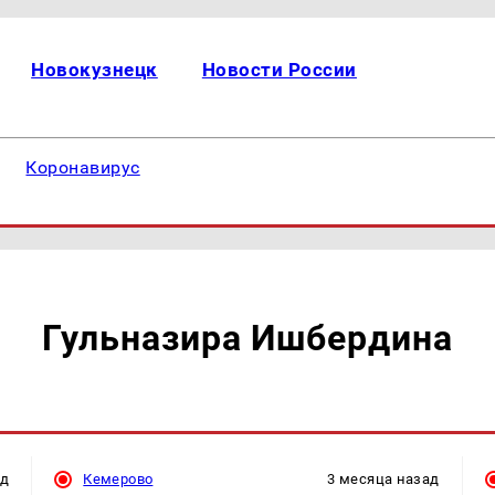
Новокузнецк
Новости России
Коронавирус
Гульназира Ишбердина
ад
Кемерово
3 месяца назад