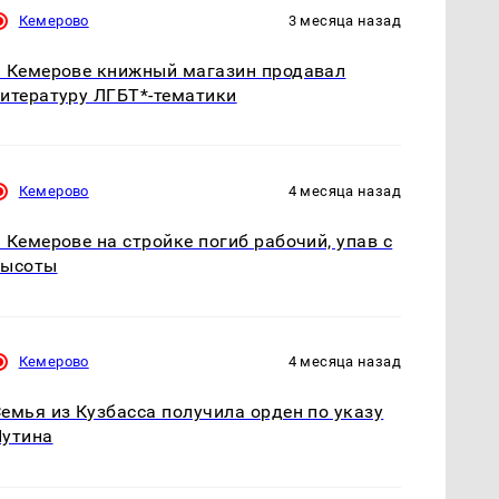
Кемерово
3 месяца назад
 Кемерове книжный магазин продавал
итературу ЛГБТ*-тематики
Кемерово
4 месяца назад
 Кемерове на стройке погиб рабочий, упав с
высоты
Кемерово
4 месяца назад
емья из Кузбасса получила орден по указу
Путина