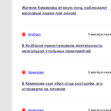
Жители Кемерова вторую ночь наблюдают
массовые драки под окном
Кузбасс
3 месяца наз
В Кузбассе приостановили деятельность
нескольких угольных предприятий
Кемерово
3 месяца наз
В Кемерове сын убил отца костылём, его
отправили на лечение
Кемерово
3 месяца наз