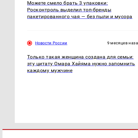
Можете смело брать 3 упаковки:
Росконтроль выделил топ-бренды
пакетированного чая — без пыли и мусора
Новости России
9 месяцев наз
Только такая женщина создана для семьи:
эту цитату Омара Хайяма нужно запомнить
каждому мужчине