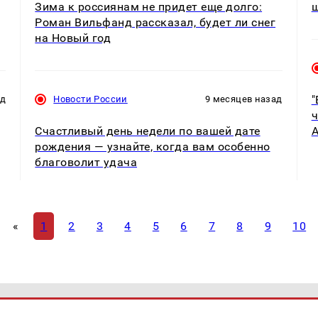
Зима к россиянам не придет еще долго:
ш
Роман Вильфанд рассказал, будет ли снег
на Новый год
"
ад
Новости России
9 месяцев назад
ч
Счастливый день недели по вашей дате
А
рождения — узнайте, когда вам особенно
благоволит удача
«
1
2
3
4
5
6
7
8
9
10