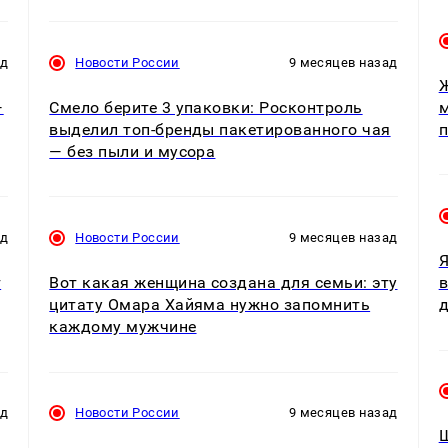
ад
Новости России
9 месяцев назад
—
Смело берите 3 упаковки: Росконтроль
м
выделил топ-бренды пакетированного чая
п
— без пыли и мусора
ад
Новости России
9 месяцев назад
Я
т
Вот какая женщина создана для семьи: эту
в
цитату Омара Хайяма нужно запомнить
д
каждому мужчине
ад
Новости России
9 месяцев назад
Ш