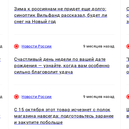
Зима к россиянам не придет еще долго:
С
синоптик Вильфанд рассказал, будет ли
с
снег на Новый год
з
ад
Новости России
9 месяцев назад
у
Счастливый день недели по вашей дате
"
рождения — узнайте, когда вам особенно
р
сильно благоволит удача
о
ад
Новости России
9 месяцев назад
С 15 октября этот товар исчезнет с полок
Ш
г
магазина навсегда: подготовьтесь заранее
в
и закупите побольше