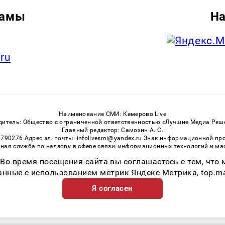
ламы
На
.ru
Наименование СМИ: Кемерово Live
дитель: Общество с ограниченной ответственностью «Лучшие Медиа Реш
Главный редактор: Самохин А. С.
3790276 Адрес эл. почты: infolivesmi@yandex.ru Знак информационной пр
ная служба по надзору в сфере связи, информационных технологий и м
Регистрационный номер СМИ ЭЛ № ФС 77 — 81151 от 02.06.2021
 Во время посещения сайта вы соглашаетесь с тем, чт
ссылка на Kem-Live.Ru обязательна. Цитирование в Интернете возможно
ные с использованием метрик Яндекс Метрика, top.mail.
Я согласен
Возрастная категория сайта 16+