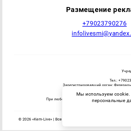
Размещение рек
+79023790276
infolivesmi@yandex
Учре
Тел.: +7902
Зарегистрировавший орган: Федераль
Мы используем cookie.
При любом использовании материалов прямая 
персональные дан
© 2026 «Kem-Live» | Все права защищены