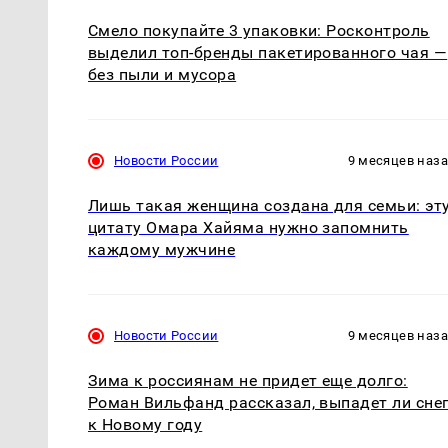
Смело покупайте 3 упаковки: Росконтроль
выделил топ-бренды пакетированного чая —
без пыли и мусора
Новости России
9 месяцев наз
Лишь такая женщина создана для семьи: эт
цитату Омара Хайяма нужно запомнить
каждому мужчине
Новости России
9 месяцев наз
Зима к россиянам не придет еще долго:
Роман Вильфанд рассказал, выпадет ли сне
к Новому году