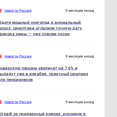
Новости России
9 месяцев назад
Ждите мощный снегопад и аномальный
ороз: синоптики огласили точную дату
рихода зимы — уже совсем скоро
Новости России
9 месяцев назад
нварскую пенсию увеличат на 7,6% и
ыдадут уже в декабре: приятный сюрприз
ля пенсионеров
Новости России
9 месяцев назад
траф за придверный коврик: россияне в