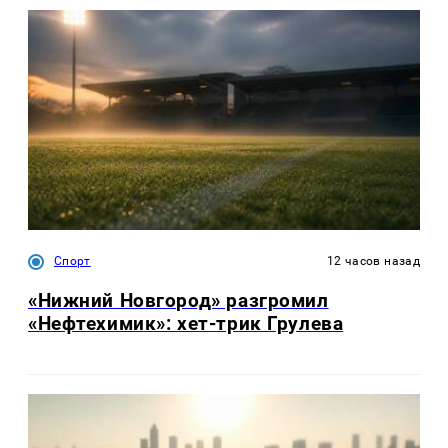
Спорт
12 часов назад
«Нижний Новгород» разгромил
«Нефтехимик»: хет-трик Грулева