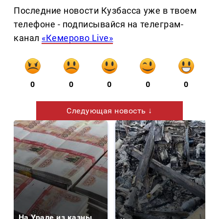
Последние новости Кузбасса уже в твоем
телефоне - подписывайся на телеграм-
канал
«Кемерово Live»
0
0
0
0
0
Следующая новость ↓
На Урале из казны