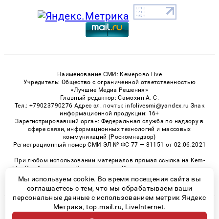
Наименование СМИ: Кемерово Live
Учредитель: Общество с ограниченной ответственностью
«Лучшие Медиа Решения»
Главный редактор: Самохин А. С.
Тел.: +79023790276 Адрес эл. почты: infolivesmi@yandex.ru Знак
информационной продукции: 16+
Зарегистрировавший орган: Федеральная служба по надзору в
сфере связи, информационных технологий и массовых
коммуникаций (Роскомнадзор)
Регистрационный номер СМИ ЭЛ № ФС 77 — 81151 от 02.06.2021
При любом использовании материалов прямая ссылка на Kem-
Live.Ru обязательна. Цитирование в Интернете возможно только
при наличии письменного разрешения.
Мы используем cookie. Во время посещения сайта вы
соглашаетесь с тем, что мы обрабатываем ваши
персональные данные с использованием метрик Яндекс
Метрика, top.mail.ru, LiveInternet.
© 2026 «Kem-Live» | Все права защищены