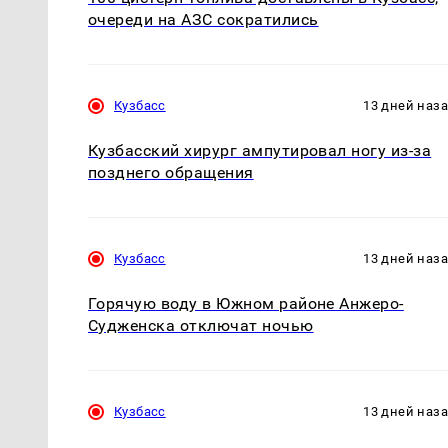
очереди на АЗС сократились
Кузбасс
13 дней наз
Кузбасский хирург ампутировал ногу из-за
позднего обращения
Кузбасс
13 дней наз
Горячую воду в Южном районе Анжеро-
Судженска отключат ночью
Кузбасс
13 дней наз