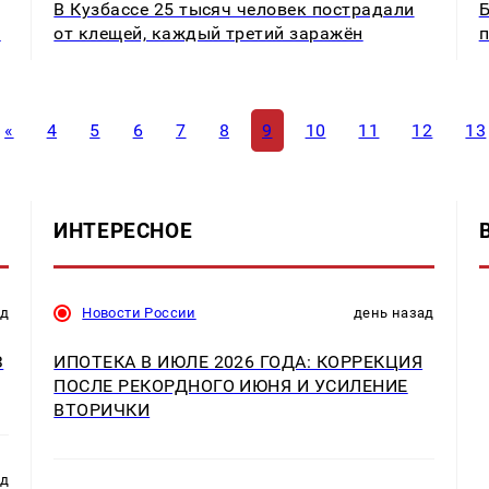
В Кузбассе 25 тысяч человек пострадали
Б
и
от клещей, каждый третий заражён
п
«
4
5
6
7
8
9
10
11
12
13
ИНТЕРЕСНОЕ
ад
Новости России
день назад
З
ИПОТЕКА В ИЮЛЕ 2026 ГОДА: КОРРЕКЦИЯ
ПОСЛЕ РЕКОРДНОГО ИЮНЯ И УСИЛЕНИЕ
ВТОРИЧКИ
ад