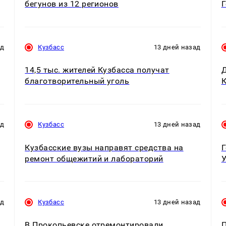
бегунов из 12 регионов
Г
ад
Кузбасс
13 дней назад
14,5 тыс. жителей Кузбасса получат
Д
благотворительный уголь
К
ад
Кузбасс
13 дней назад
Кузбасские вузы направят средства на
ремонт общежитий и лабораторий
У
ад
Кузбасс
13 дней назад
В Прокопьевске отремонтировали
П