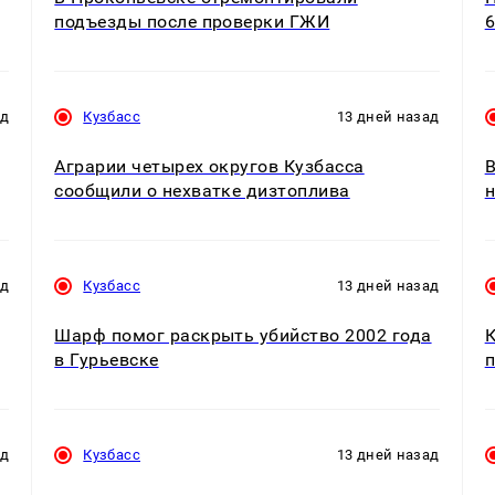
подъезды после проверки ГЖИ
6
ад
Кузбасс
13 дней назад
Аграрии четырех округов Кузбасса
В
сообщили о нехватке дизтоплива
н
ад
Кузбасс
13 дней назад
Шарф помог раскрыть убийство 2002 года
К
в Гурьевске
п
ад
Кузбасс
13 дней назад