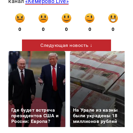
канал
«Кемерово Live»
0
0
0
0
0
Следующая новость ↓
Где будет встреча
На Урале из казны
президентов США и
были украдены 18
России: Европа?
миллионов рублей