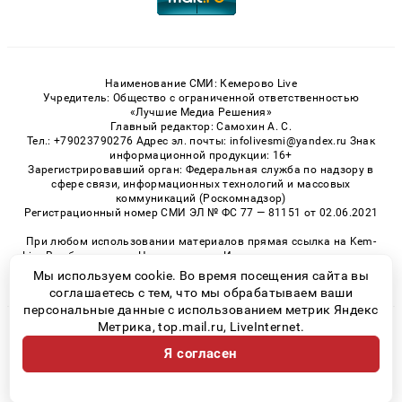
Наименование СМИ: Кемерово Live
Учредитель: Общество с ограниченной ответственностью
«Лучшие Медиа Решения»
Главный редактор: Самохин А. С.
Тел.: +79023790276 Адрес эл. почты: infolivesmi@yandex.ru Знак
информационной продукции: 16+
Зарегистрировавший орган: Федеральная служба по надзору в
сфере связи, информационных технологий и массовых
коммуникаций (Роскомнадзор)
Регистрационный номер СМИ ЭЛ № ФС 77 — 81151 от 02.06.2021
При любом использовании материалов прямая ссылка на Kem-
Live.Ru обязательна. Цитирование в Интернете возможно только
при наличии письменного разрешения.
Мы используем cookie. Во время посещения сайта вы
соглашаетесь с тем, что мы обрабатываем ваши
персональные данные с использованием метрик Яндекс
Метрика, top.mail.ru, LiveInternet.
© 2026 «Kem-Live» | Все права защищены
Я согласен
Возрастная категория сайта 16+
Политика конфиденциальности