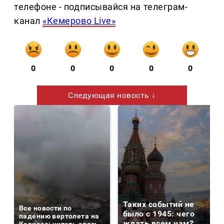
телефоне - подписывайся на телеграм-
канал
«Кемерово Live»
0
0
0
0
0
Следующая новость ↓
Таких событий не
Все новости по
было с 1945: чего
падению вертолета на
ждать всем нам?