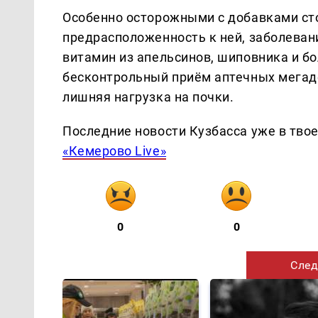
Особенно осторожными с добавками сто
предрасположенность к ней, заболевани
витамин из апельсинов, шиповника и бо
бесконтрольный приём аптечных мегадо
лишняя нагрузка на почки.
Последние новости Кузбасса уже в тво
«Кемерово Live»
0
0
След