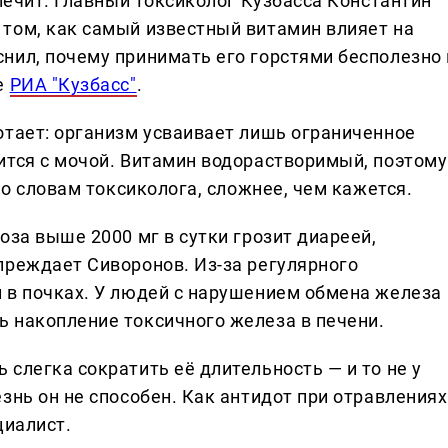
 лечит. Главный токсиколог Кузбасса Константин
том, как самый известный витамин влияет на
нил, почему принимать его горстями бесполезно 
е
РИА "Кузбасс"
.
отает: организм усваивает лишь ограниченное
ится с мочой. Витамин водорастворимый, поэтому
по словам токсиколога, сложнее, чем кажется.
оза выше 2000 мг в сутки грозит диареей,
преждает Сиворонов. Из-за регулярного
 в почках. У людей с нарушением обмена железа
 накопление токсичного железа в печени.
слегка сократить её длительность — и то не у
знь он не способен. Как антидот при отравлениях
циалист.