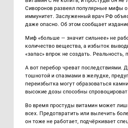
Витамин С не копить, и простуды он не
Сиворонов развеял популярные мифы о 
иммунитет. Заслуженный врач РФ объяс
даже опасно. Об этом сообщает издани
Миф «больше — значит сильнее» не раб
количество вещества, а избыток вывод
«запас» впрок не создать. Реальность, 
А вот перебор чреват последствиями. Д
тошнотой и спазмами в желудке, преду
переизбытка могут образоваться камни
высокие дозы способны спровоцировать
Во время простуды витамин может лишь 
всех. Предотвратить или вылечить боле
он тоже не работает, подчёркивает спе