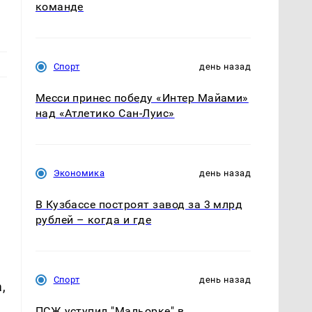
команде
Спорт
день назад
Месси принес победу «Интер Майами»
над «Атлетико Сан-Луис»
Экономика
день назад
В Кузбассе построят завод за 3 млрд
рублей – когда и где
Спорт
день назад
,
ПСЖ уступил "Мальорке" в