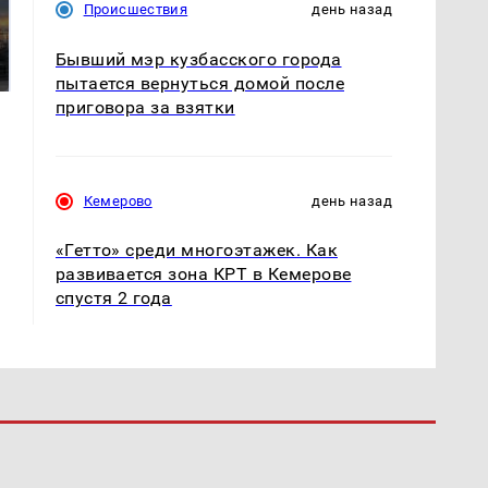
СМИ: В Химках на
Происшествия
день назад
полицейскую
В магазинах России
машину напали и
ажиотаж из-за этого
Бывший мэр кузбасского города
подожгли.
продукта: что купить?
пытается вернуться домой после
приговора за взятки
Кемерово
день назад
«Гетто» среди многоэтажек. Как
развивается зона КРТ в Кемерове
спустя 2 года