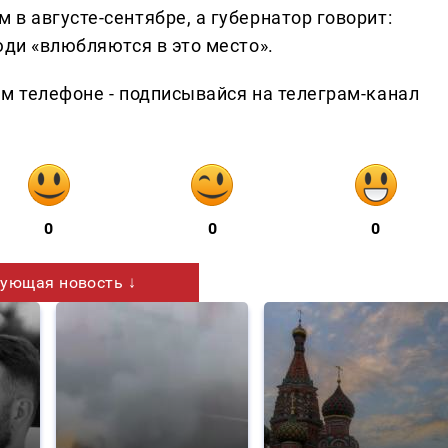
в августе-сентябре, а губернатор говорит:
юди «влюбляются в это место».
ем телефоне - подписывайся на телеграм-канал
0
0
0
ующая новость ↓