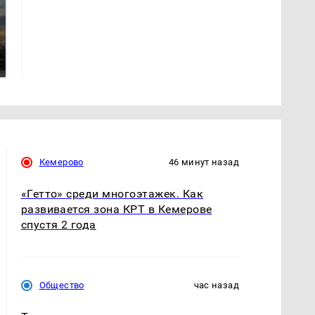
СМИ: В Химках на
полицейскую
В магазинах России
машину напали и
ажиотаж из-за этого
подожгли.
продукта: что купить?
Кемерово
46 минут назад
«Гетто» среди многоэтажек. Как
развивается зона КРТ в Кемерове
спустя 2 года
Общество
час назад