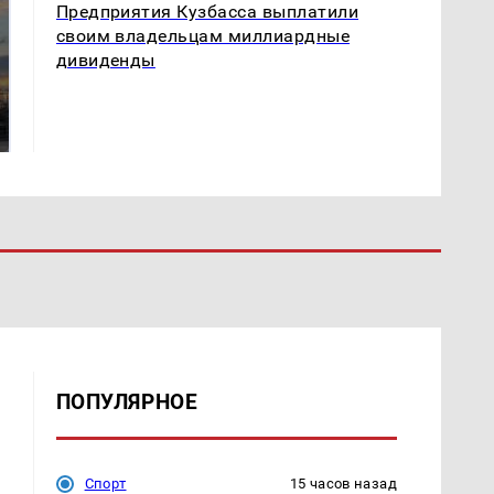
Предприятия Кузбасса выплатили
своим владельцам миллиардные
дивиденды
СМИ: В Химках на
полицейскую
В магазинах России
машину напали и
ажиотаж из-за этого
подожгли.
продукта: что купить?
ПОПУЛЯРНОЕ
Спорт
15 часов назад