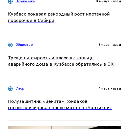
Экономика
8 минут назад
Кузбасс показал рекордный рост ипотечной
просрочки в Сибири
Общество
3 часа назад
Трещины, сырость и плесень: жильцы
аварийного дома в Кузбассе обратились в СК
Спорт
4 часа назад
Полузащитник «Зенита» Кондаков
госпитализирован после матча с «Балтикой»